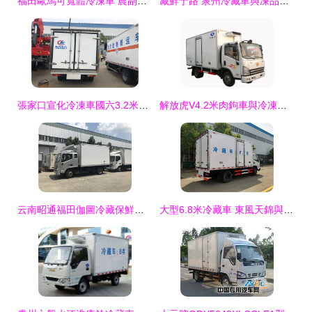
福田歐馬可寬體冷凍車 農副產品運輸的理想伙伴
藏鮮于路 泉州冷藏車與凍品經濟的流動密鑰
張家口宣化冷凍車國六3.2米上藍牌運輸車 高效冷鏈運輸的理想選擇
解放虎V4.2米肉鉤車與冷凍車價格解析 冷鮮肉運輸利器與購車建議
云南昭通福田伽圖冷藏保鮮車 誠招合作伙伴，共拓冷鏈運輸新藍海
大型6.8米冷藏車 東風天錦與廂長5.9米瓜果保鮮車的全面解讀