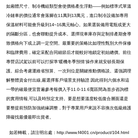
如廂體尺寸、制冷機組類型會使價格產生浮動——例如標準式單溫
冷鏈車的價位通常會落腳在11萬到13萬元，進口制冷設備加專用
保溫材料可能會升級到14~16萬元軸心。如果選裝備用電瓶或更大
的隔斷分區，也會聯動提升成本。選擇現車庫存與定制排產期會導
致價格向下或上調一定空間。最重要的策略比如理性甄別大件保修
和臨牌費用，確定采配合同細節后才能較好地鎖定初始總價。前往
專營店試駕以前可以打探準‘暖機冬季預情’操作來就安頓長期保
護。綜合考慮運維省預算、一次到位是關鍵推動價格談。還強調理
解整體資金付出線,嚴選擇客戶場景支持驗證.因此得到六個水和這
一帶的確最便宜普遍參考報價入手11.0-11.6寬區間為首步咨詢標
的實用情報,可以及時預定支持。要是想要溫度較低復合層面還是
要整提前預防加強絕緣調整，對于專業用戶來說不容換次低級維護
障礙找最優最即出貨者。
如若轉載，請注明出處：http://www.f4001.cn/product/104.html