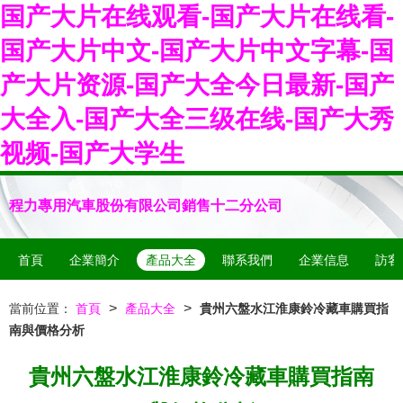
国产大片在线观看-国产大片在线看-
国产大片中文-国产大片中文字幕-国
产大片资源-国产大全今日最新-国产
大全入-国产大全三级在线-国产大秀
视频-国产大学生
程力專用汽車股份有限公司銷售十二分公司
首頁
企業簡介
產品大全
聯系我們
企業信息
訪客
>
>
當前位置：
首頁
產品大全
貴州六盤水江淮康鈴冷藏車購買指
南與價格分析
貴州六盤水江淮康鈴冷藏車購買指南