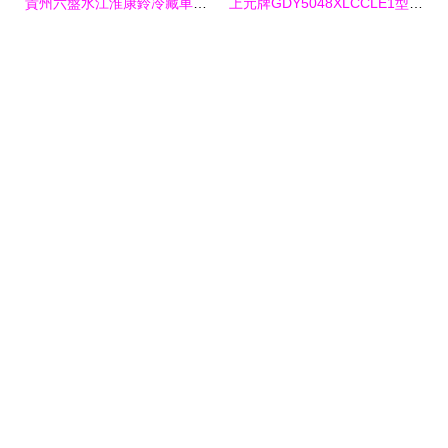
貴州六盤水江淮康鈴冷藏車購買指南與價格分析
上元牌GDY5048XLCCLE1型冷藏車產品點評 五十鈴600P 4.2米單橋131馬力環保標桿