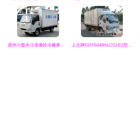
貴州六盤水江淮康鈴冷藏車購買指南與價格分析
上元牌GDY5048XLCCLE1型冷藏車產品點評 五十鈴600P 4.2米單橋131馬力環保標桿