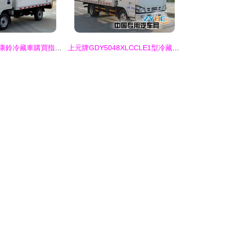
貴州六盤水江淮康鈴冷藏車購買指南與價格分析
上元牌GDY5048XLCCLE1型冷藏車產品點評 五十鈴600P 4.2米單橋131馬力環保標桿