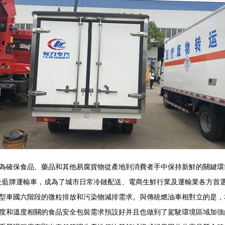
為確保食品、藥品和其他易腐貨物從產地到消費者手中保持新鮮的關鍵環
米上藍牌運輸車，成為了城市日常冷鏈配送、電商生鮮行業及運輸業各方首
型車國六階段的微粒排放和污染物減排需求。與傳統燃油車相對立的是，
度和溫度相關的食品安全包裝需求預設好并且也做到了駕駛環境區域加強