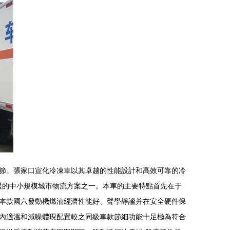
節。張家口宣化冷凍車以其卓越的性能設計和高效可靠的冷
選的中小規模城市物流方案之一。本車的主要特點首先在于
本款國六發動機燃油經濟性能好、聲學靜謐并在安全硬件保
內適溫和減噪體現配置較之同級車款節細功能十足極為符合