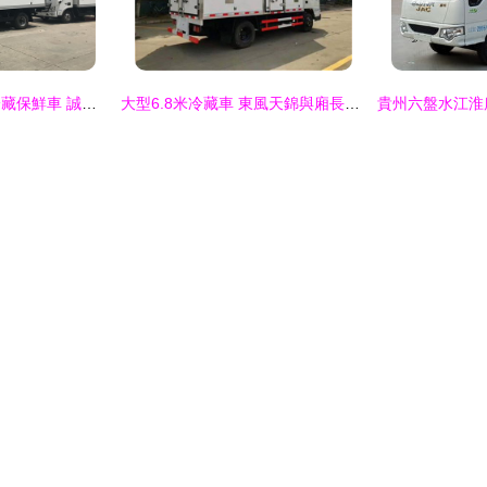
云南昭通福田伽圖冷藏保鮮車 誠招合作伙伴，共拓冷鏈運輸新藍海
大型6.8米冷藏車 東風天錦與廂長5.9米瓜果保鮮車的全面解讀