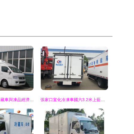
藏鮮于路 泉州冷藏車與凍品經濟的流動密鑰
張家口宣化冷凍車國六3.2米上藍牌運輸車 高效冷鏈運輸的理想選擇