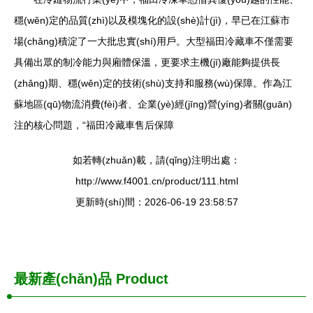
穩(wěn)定的品質(zhì)以及模塊化的設(shè)計(jì)，早已在江蘇市
場(chǎng)積淀了一大批忠實(shí)用戶。大型福田冷藏車不僅需要
具備出眾的制冷能力與廂體保溫，更要求主機(jī)廠能夠提供長
(zhǎng)期、穩(wěn)定的技術(shù)支持和服務(wù)保障。作為江
蘇地區(qū)物流消費(fèi)者、企業(yè)經(jīng)營(yíng)者關(guān)
注的核心問題，“福田冷藏車售后保障
如若轉(zhuǎn)載，請(qǐng)注明出處：
http://www.f4001.cn/product/111.html
更新時(shí)間：2026-06-19 23:58:57
最新產(chǎn)品
Product